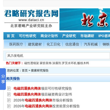
首 页
可行性研究
商业计划书
产业研究
市场调研
IPO咨
医药医疗
建筑建材
化工日化
信息通信
汽车机械
钢铁
热门关键字：
磁性透镜架
家纺装饰
涂腐剂
罗茨水环机
酸枝木料
您的位置：
首页
> 搜索研究报告
相关报告
电磁四通换向阀体
项目可行性研究报告
电磁四通换向阀体
项目融资商业计划书
2026年
电磁四通换向阀体
市场分析报告
2026年
电磁四通换向阀体
投资前景分析报告