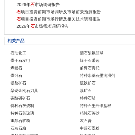
2026年
石
市场调研报告
石
项目投资前期市场调研及市场前景预测报告
石
项目投资前期市场行情及相关技术调研报告
2026年
石
市场需求调研报告
相关产品
石油化工
酒石酸氢胆碱
煤干石发电
煤干石采选
煤赣石
前臂石膏托
煤矸石
特种水基石墨润滑剂
镁盐矿石
硫铁矿石
聚硬金刚石刀具
溴矿石
碳酸磷矿石
特种石蜡
特种石灰烧制
特种石墨纤维盘根
特种石英玻璃
精纯石英砂
重晶石矿粉
灰石膏
石灰石粉
中碳石墨粉