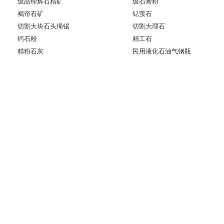
级品锂辉石精矿
级石膏粉
褐帘石矿
钇萤石
切割大块石头绳锯
切割大理石
钙石粉
精工石
精粉石灰
民用液化石油气钢瓶