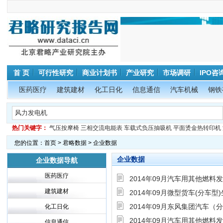
首 页
可行性研究
商业计划书
产业研究
市场调研
IPO咨
医药医疗
建筑建材
化工日化
信息通信
汽车机械
钢铁
热门关键字：
气压按摩椅
三相交流电能表
车载式负压抽吸机
平面烫金热转印机
您的位置：
首页
>
君略数据
> 企业数据
企业数据
企业数据导航
医药医疗
2014年09月汽车用其他燃
建筑建材
2014年09月微型货车(分车型
2014年09月东风集团汽车（
化工日化
2014年09月汽车用其他燃
信息通信