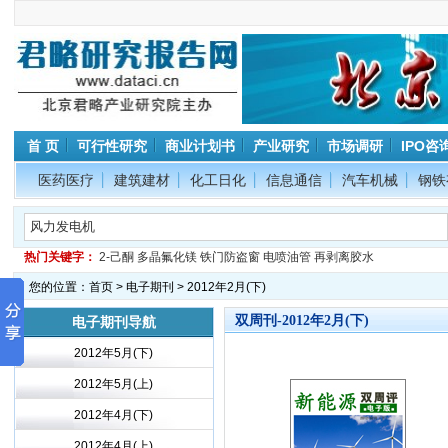
首 页
可行性研究
商业计划书
产业研究
市场调研
IPO咨
医药医疗
建筑建材
化工日化
信息通信
汽车机械
钢铁
热门关键字：
2-己酮
多晶氟化镁
铁门防盗窗
电喷油管
再剥离胶水
您的位置：
首页
>
电子期刊
> 2012年2月(下)
双周刊-2012年2月(下)
电子期刊导航
2012年5月(下)
2012年5月(上)
2012年4月(下)
2012年4月(上)